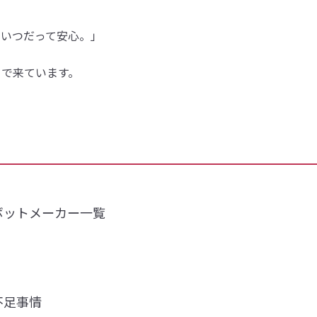
、いつだって安心。」
まで来ています。
ボットメーカー一覧
不足事情