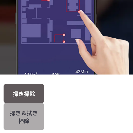
掃き掃除
掃き＆拭き
掃除