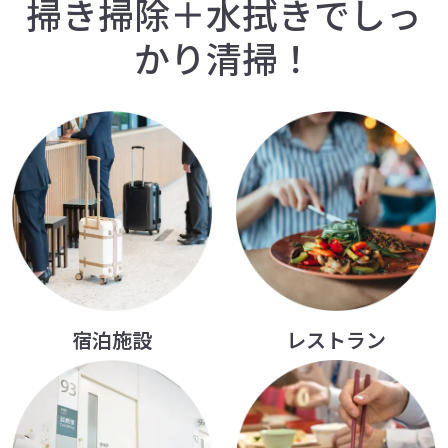
掃き掃除＋水拭きでしっ
かり清掃！
宿泊施設
レストラン